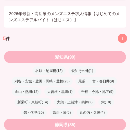
2026年最新・高岳泉のメンズエステ求人情報【はじめてのメ
ンズエステアルバイト（はじエス）】
5
件
1
愛知県(99)
名駅・納屋橋(18)
愛知その他(1)
刈谷・安城・豊田・岡崎・豊橋(23)
尾張・一宮・春日井(9)
金山・熱田(12)
大曽根・黒川(1)
千種・今池・池下(9)
新栄町・東新町(14)
大須・上前津・鶴舞(2)
栄(18)
錦・伏見(20)
高岳・泉(5)
丸の内・久屋(4)
静岡県(35)