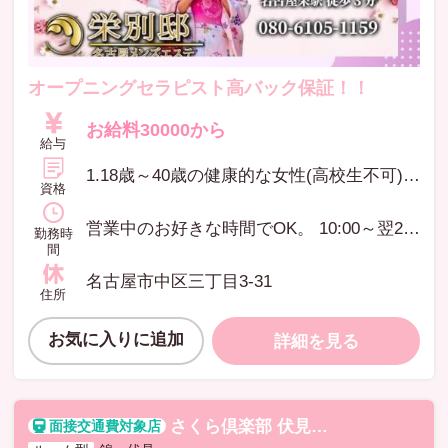
オープニングセラピスト高バック保証！！
お給料30000から
給与
1.18歳～40歳の健康的な女性(高校生不可) 2.人を癒すことに興味がある方(未経験大歓迎) 3.マッサージの技術を身に着けたい方女性を磨きたい方 4.接客や人と話すのが好きな方 5.リラクゼーションマッサージ・エステ経験者の方 6.短い期間で安全に高収入を得たい方
資格
営業中のお好きな時間でOK。 10:00～翌2：00迄自由シフト制 最低出勤日数や時間の決まりはございません。 当日の緊急出勤の対応もいたします。
勤務時
間
名古屋市中区三丁目3-31
住所
お気に入りに追加
詳細を見る
さくら倶楽部 伏見店
サクラクラブフシ