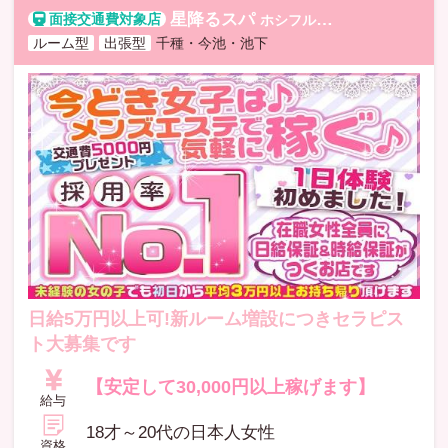
星降るスパ
ホシフルスパ
ルーム型
出張型
千種・今池・池下
日給5万円以上可!新ルーム増設につきセラピス
ト大募集です
【安定して30,000円以上稼げます】
給与
18才～20代の日本人女性
資格