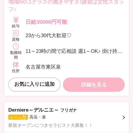
地域NO.1クラスの働きやすさ!講習は女性スタッ
フ♪
日給35000円可能
給与
23から30代大歓迎♡
資格
11～23時の間で応相談 週1～OK♪ 掛け持ちもOK! 主婦、昼勤務大歓迎‼︎
勤務時
間
名古屋市東区泉
住所
お気に入りに追加
詳細を見る
Derniere～デルニエ～
フリガナ
高岳・泉
ルーム型
新規オープンにつきセラピスト大募集！！