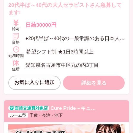
20代半ば～40代の大人セラピストさん急募して
ます!
日給30000円
給与
♦20代半ば～40代の一般常識のある日本人女性 ♦OL・主婦・フリーター・未経験者OK ♦現在のお仕事と掛け持ちでもOK ♦3時間以上出れる方 ※高校生不可
資格
希望シフト制 ★1日3時間以上
勤務時間
愛知県名古屋市中区丸の内3丁目
住所
お気に入りに追加
詳細を見る
Cure Pride～キュアプライド
キュア
ルーム型
千種・今池・池下