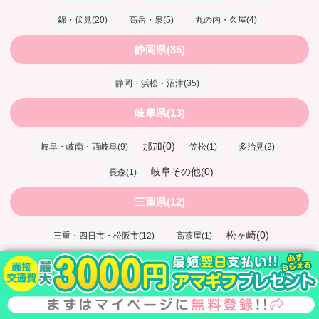
錦・伏見(20)
高岳・泉(5)
丸の内・久屋(4)
静岡県(35)
静岡・浜松・沼津(35)
岐阜県(13)
那加(0)
岐阜・岐南・西岐阜(9)
笠松(1)
多治見(2)
岐阜その他(0)
長森(1)
三重県(12)
松ヶ崎(0)
三重・四日市・松阪市(12)
高茶屋(1)
三重その他(1)