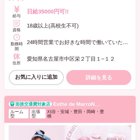
日給35000円可!!
給与
18歳以上(高校生不可)
資格
24時間営業でお好きな時間で働いていただけます! シフトも自分で好きな日にち、時間で決められますので、 OLさん学生さん主婦の方など、幅広く在籍しております。 週一、月一回の出勤の女性も見えれます☆
勤務時
間
愛知県名古屋市中区栄２丁目１−１２
住所
お気に入りに追加
詳細を見る
Esthe de MarroN
エステデマロン
ルーム
出張
刈谷・安城・豊田・岡崎・豊
型
型
橋