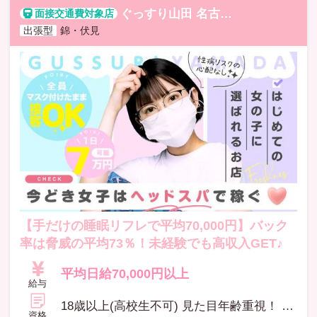
ぐっすり山田 名古屋店
グッスリヤマダ
出張型
錦・伏見
【手だけの睡眠リフレで平均70,000円】バック
率は脅威の平均73％！未経験でも高収入GET♪
平均日給70,000円以上
給与
18歳以上(高校生不可) 見た目年齢重視！ 40代の女性も活躍中です！
資格