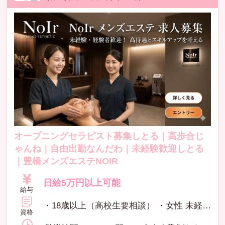
オープニングセラピスト募集しとる｜高歩合じ
ゃんね｜自由出勤なんだわ｜未経験歓迎しとる
｜豊橋メンズエステNOIR
日給5万円以上可能
給与
・18歳以上（高校生要相談） ・女性 未経験の方、歓迎だわ 経験者の方、優遇いたします 副業もOKだで、無理なく働きん
資格