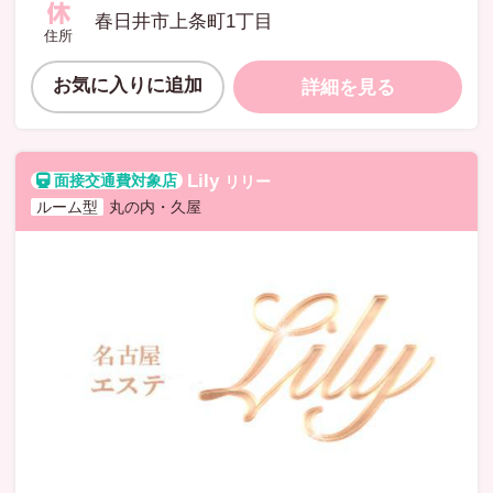
春日井市上条町1丁目
住所
お気に入りに追加
詳細を見る
Lily
リリー
ルーム型
丸の内・久屋