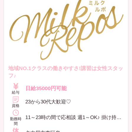
地域NO.1クラスの働きやすさ!講習は女性スタッ
フ♪
日給35000円可能
給与
23から30代大歓迎♡
資格
11～23時の間で応相談 週1～OK♪ 掛け持ちもOK! 主婦、昼勤務大歓迎‼︎
勤務時
間