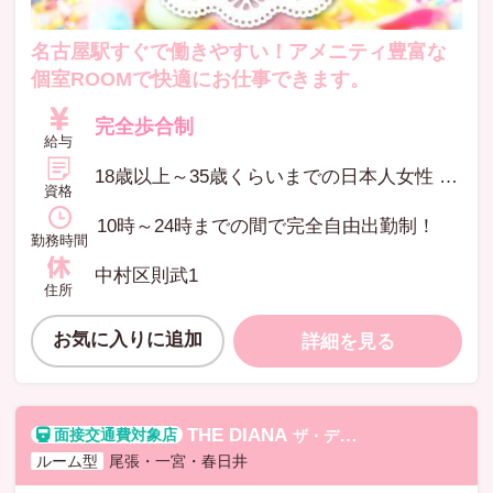
名古屋駅すぐで働きやすい！アメニティ豊富な
個室ROOMで快適にお仕事できます。
完全歩合制
給与
18歳以上～35歳くらいまでの日本人女性 ※高校生不可 ♥経験・未経験は問いません ♥学生・社会人・フリーター・主婦の方歓迎
資格
10時～24時までの間で完全自由出勤制！
勤務時間
中村区則武1
住所
お気に入りに追加
詳細を見る
THE DIANA
ザ・ディアーナ
ルーム型
尾張・一宮・春日井