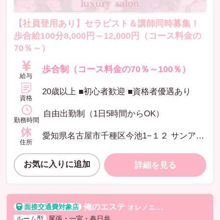
【社員登用あり】セラピスト＆講師同時募集！
歩合給100分8,000円～12,000円（コース料金の
70％～）
歩合制（コース料金の70％～100％）
給与
20歳以上 ■初心者歓迎 ■資格者優遇あり
資格
自由出勤制（1日5時間からOK）
勤務時間
愛知県名古屋市千種区今池1−１２ サンアミビレッジ3F
住所
お気に入りに追加
詳細を見る
俺のエステ
オレノエステ
ルーム型
尾張・一宮・春日井