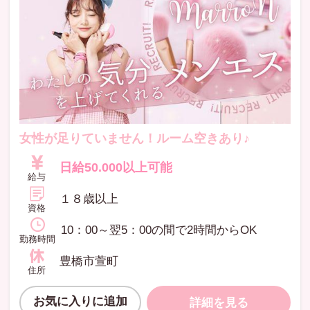
女性が足りていません！ルーム空きあり♪
日給50.000以上可能
給与
１８歳以上
資格
10：00～翌5：00の間で2時間からOK
勤務時間
豊橋市萱町
住所
お気に入りに追加
詳細を見る