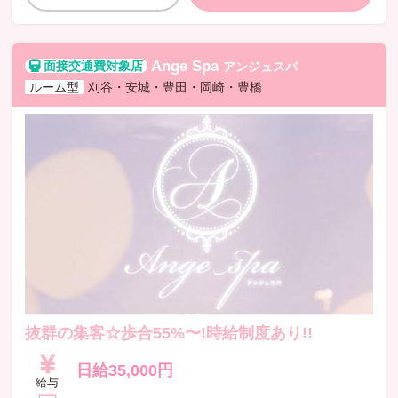
Ange Spa
アンジュスパ
ルーム型
刈谷・安城・豊田・岡崎・豊橋
抜群の集客☆歩合55%〜!時給制度あり!!
日給35,000円
給与