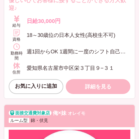
優しい心でお客様に接することができる方大歓
迎♪
日給30,000円
給与
18～30歳位の日本人女性(高校生不可)
資格
週1回からOK 1週間に一度のシフト自己申告制 10:00～翌2:00の あなたのスケジュールに合わせた あなたのお好きな時間帯を 自由に選んで勤務が出来ます!
勤務時
間
愛知県名古屋市中区栄３丁目９−３１
住所
お気に入りに追加
詳細を見る
俺×妹
オレイモ
ルーム型
錦・伏見