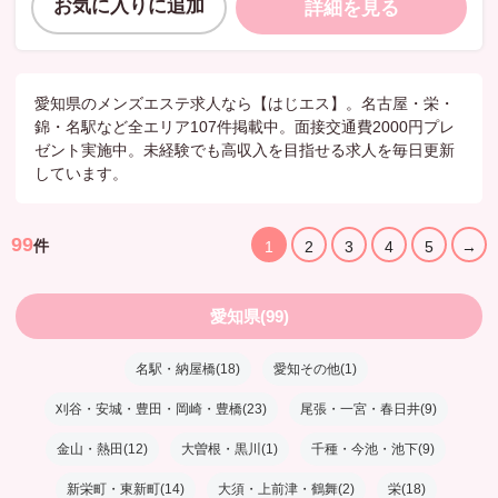
お気に入りに追加
詳細を見る
愛知県のメンズエステ求人なら【はじエス】。名古屋・栄・
錦・名駅など全エリア107件掲載中。面接交通費2000円プレ
ゼント実施中。未経験でも高収入を目指せる求人を毎日更新
しています。
99
件
1
2
3
4
5
→
愛知県(99)
名駅・納屋橋(18)
愛知その他(1)
刈谷・安城・豊田・岡崎・豊橋(23)
尾張・一宮・春日井(9)
金山・熱田(12)
大曽根・黒川(1)
千種・今池・池下(9)
新栄町・東新町(14)
大須・上前津・鶴舞(2)
栄(18)