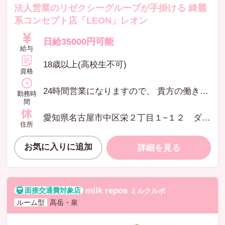
法人営業のリゼクシーグループが手掛ける 綺麗
系コンセプト店「LEON」レオン
日給35000円可能
給与
18歳以上(高校生不可)
資格
24時間営業になりますので、 貴方の働きたい時間にいつでも働いて頂けます!
勤務時
間
愛知県名古屋市中区栄２丁目１−１２ ダイヤパレス伏見
住所
お気に入りに追加
詳細を見る
milk repos
ミルクルポ
ルーム型
高岳・泉