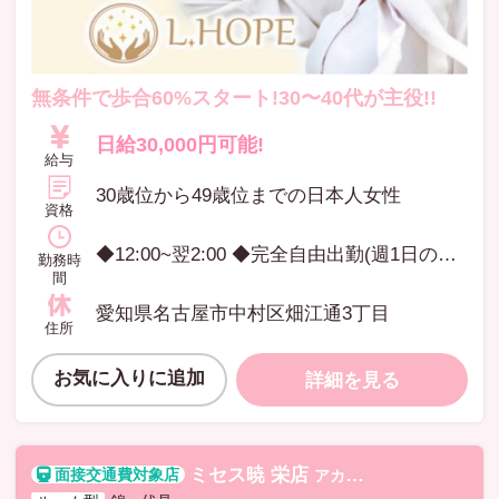
無条件で歩合60%スタート!30〜40代が主役!!
日給30,000円可能!
給与
30歳位から49歳位までの日本人女性
資格
◆12:00~翌2:00 ◆完全自由出勤(週1日の出勤OKです) ◆貴女のペースに合わせてシフトを提出していただけます。 ◆終電後の送迎あり
勤務時
間
愛知県名古屋市中村区畑江通3丁目
住所
お気に入りに追加
詳細を見る
ミセス暁 栄店
アカツキ