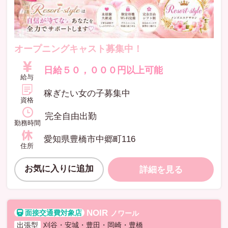
オープニングキャスト募集中！
日給５０，０００円以上可能
給与
稼ぎたい女の子募集中
資格
完全自由出勤
勤務時間
愛知県豊橋市中郷町116
住所
お気に入りに追加
詳細を見る
NOIR
ノワール
出張型
刈谷・安城・豊田・岡崎・豊橋