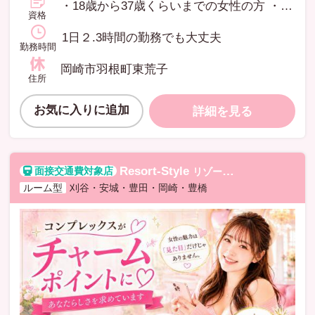
・18歳から37歳くらいまでの女性の方 ・大学生、シングルマザー応援します ・経験・学歴は不問(高校生不可) ・アロマ・マッサージ等に興味がある方 ・礼儀やマナーを大切にする方 ・経験者優遇 ・未経験の方大歓迎 ※未経験の方でもビデオや女性講師による研修制度あり(希望者のみ） ・マッサージ等の実務経験者大歓迎
資格
1日２.3時間の勤務でも大丈夫
勤務時間
岡崎市羽根町東荒子
住所
お気に入りに追加
詳細を見る
Resort-Style
リゾートスタイル
ルーム型
刈谷・安城・豊田・岡崎・豊橋