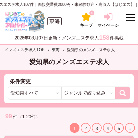
7件｜面接交通費2000円・未経験歓迎・高収入【はじエス】｜はじめてのメン
0
東海
キープ
マイページ
158
2026年08月07日更新：メンズエステ求人
件掲載
メンズエステ求人TOP
東海
愛知県のメンズエステ求人
愛知県のメンズエステ求人
条件変更
99
件（1-20件）
1
2
3
4
5
→