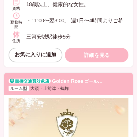
18歳以上、健康的な女性。
資格
・11:00〜翌3:00。 週1日〜4時間よりご希望をご相談下さい。 土日祝のみの勤務も可能です。 ご自身の生活スタイルに合わせて働けます! 平日はOLさんや他のお仕事をしている方、結婚して家事・育児と両立しながらの方などあなたのライフスタイル合わせて柔軟なシフト体制で対応いたします。 皆様からのご応募、心よりお待ちしております。
勤務時
間
三河安城駅徒歩5分
住所
お気に入りに追加
詳細を見る
Golden Rose
ゴールデンローズ
ルーム型
大須・上前津・鶴舞