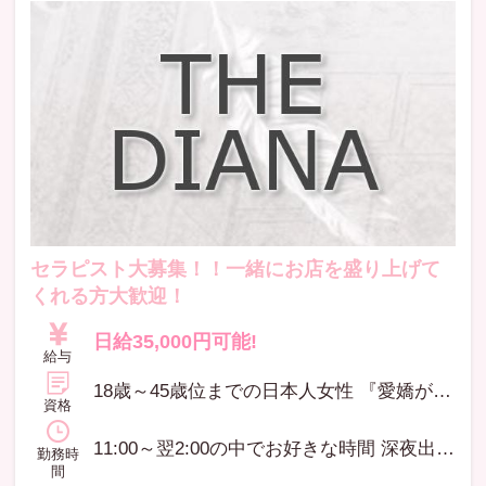
セラピスト大募集！！一緒にお店を盛り上げて
くれる方大歓迎！
日給35,000円可能!
給与
18歳～45歳位までの日本人女性 『愛嬌がある』『一生懸命』『仕事に真面目』な方 未経験者OK(研修がありますのでご安心ください) アロマトリートメント・ボディケアなどの有資格者及び経験者も優遇致します。 (アロマセラピスト、ボディケア、エステティシャン、ストレッチ、タイ古式、その他)
資格
11:00～翌2:00の中でお好きな時間 深夜出勤の方は宿泊可能 週に1回だけでもOK 1日5時間以上
勤務時
間