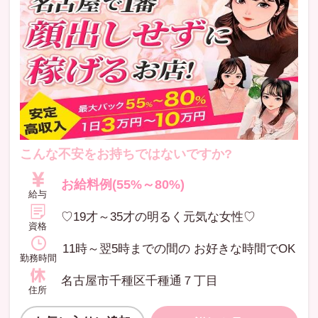
こんな不安をお持ちではないですか?
お給料例(55%～80%)
給与
♡19才～35才の明るく元気な女性♡
資格
11時～翌5時までの間の お好きな時間でOK
勤務時間
名古屋市千種区千種通７丁目
住所