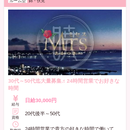
ルーム型
錦・伏見
30代～50代迄大量募集♬24時間営業でお好きな
時間
日給30,000円
給与
20代後半～50代
資格
24時間営業で貴方の好きな時間で働いていただけます! シフトも自分で好きな日にち、時間で決められますので、 OLさん、主婦の方など、幅広く在籍しております。 週一、月一回の出勤の女性も見えれます☆