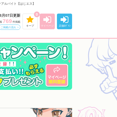
テアルバイト【はじエス】
0
08月07日更新
769
報
件掲載
キープ
マイページ
店舗ﾛｸﾞｲﾝ
ご掲載の流れ