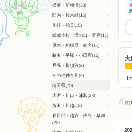
横浜・新横浜(33)
関内・桜木町(16)
川崎・鶴見(15)
武蔵小杉・溝の口・登戸(11)
厚木・相模原・蛯名(11)
藤沢・平塚・小田原(15)
大
戸塚・横須賀(2)
ル
その他神奈川(4)
【
埼玉県(79)
大宮・川口・浦和(38)
4
件(
所沢・川越(13)
春日部・越谷・熊谷・草加
(22)
2