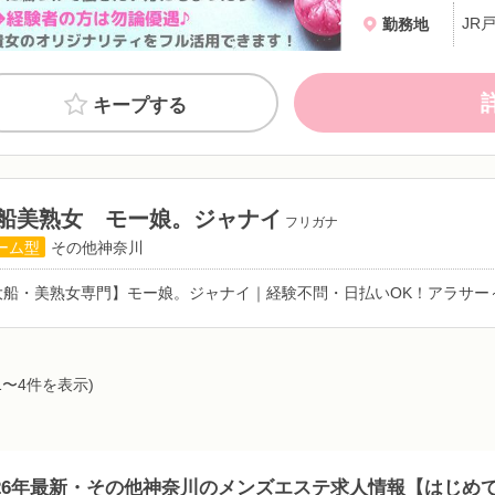
JR
勤務地
キープする
船美熟女 モー娘。ジャナイ
フリガナ
ーム型
その他神奈川
大船・美熟女専門】モー娘。ジャナイ｜経験不問・日払いOK！アラサー
1〜4件を表示)
026年最新・その他神奈川のメンズエステ求人情報【はじめ