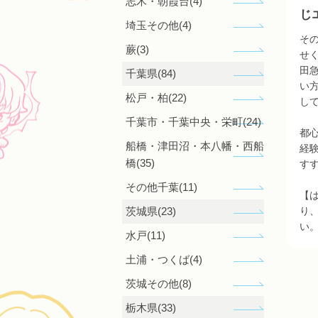
志木・朝霞台(4)
じ
埼玉その他(4)
そ
蕨(3)
せ
田
千葉県(84)
い
松戸・柏(22)
し
千葉市・千葉中央・栄町(24)
都
船橋・津田沼・本八幡・西船
経
橋(35)
す
その他千葉(11)
【
り
茨城県(23)
い
水戸(11)
土浦・つくば(4)
茨城その他(8)
栃木県(33)