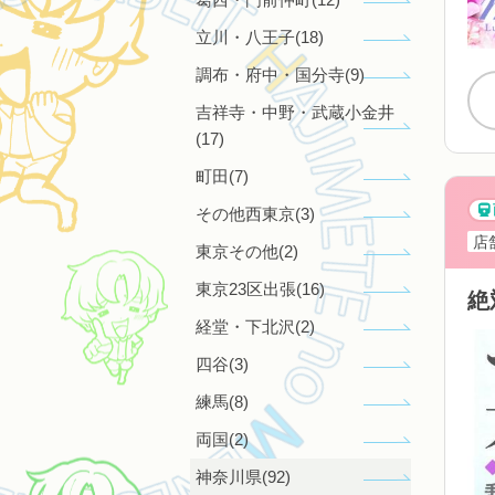
立川・八王子(18)
調布・府中・国分寺(9)
吉祥寺・中野・武蔵小金井
(17)
町田(7)
その他西東京(3)
店
東京その他(2)
東京23区出張(16)
絶
経堂・下北沢(2)
四谷(3)
練馬(8)
両国(2)
神奈川県(92)