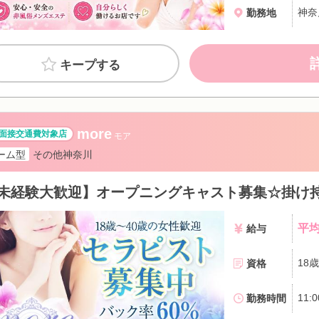
勤務地
キープする
more
モア
ーム型
その他神奈川
平均
給与
資格
勤務時間