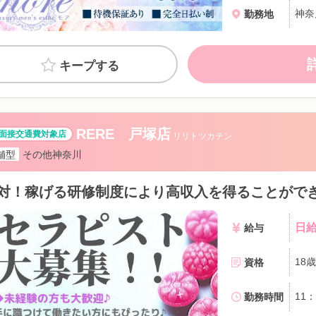
神奈
勤務地
キープする
RERE 戸塚店
リリトツカテン
舗型
その他神奈川
対！稼げる研修制度により高収入を得ることがで
日給
給与
18
資格
勤務時間