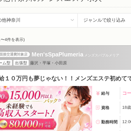
1〜4件を表示)
Men'sSpaPlumeria
メンズスパプルメリア
ーム型
出張型
藤沢・平塚・小田原
コー
給与
資格
勤務時間