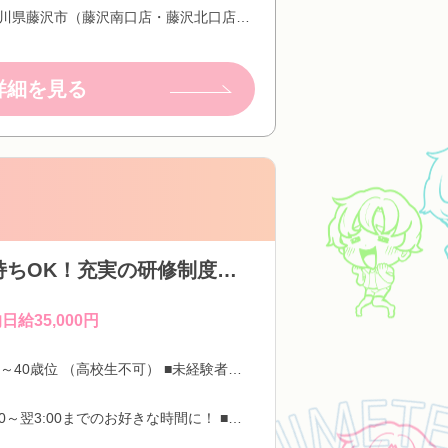
神奈川県藤沢市（藤沢南口店・藤沢北口店・港南中央店）
詳細を見る
【未経験大歓迎】オープニングキャスト募集☆掛け持ちOK！充実の研修制度あり！最大限プロデュースします♪
日給35,000円
18歳～40歳位 （高校生不可） ■未経験者大歓迎 ■エステ経験者優遇 ■学生、OL、主婦歓迎
11:00～翌3:00までのお好きな時間に！ ■副業・WワークOK