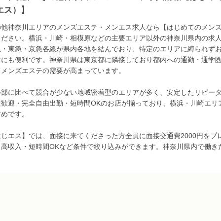
エス）】
の他神奈川エリアのメンズエステ・メンエス求人なら【はじめてのメン
ください。横浜・川崎・相模原などの主要エリア以外の神奈川県内の求人
急・東急・京急各線が県内各地を結んでおり、特定のエリアに縛られず
方にも便利です。神奈川県は東京都に隣接しており都内への通勤・通学
てメンズエステの需要が高まっています。
心部に比べて競合が少ない地域密着型のエリアが多く、安定したリピータ
験歓迎・完全自由出勤・短時間OKのお店が揃っており、横浜・川崎エリ
すめです。
はじエス】では、面接に来てくださった方全員に面接交通費2000円をプ
、高収入・短時間OKなど条件で絞り込みができます。神奈川県内で働き
。