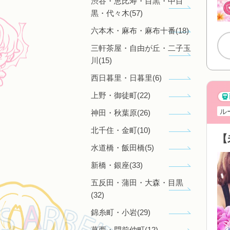
渋谷・恵比寿・目黒・中目
黒・代々木(57)
六本木・麻布・麻布十番(18)
三軒茶屋・自由が丘・二子玉
川(15)
西日暮里・日暮里(6)
上野・御徒町(22)
ル
神田・秋葉原(26)
北千住・金町(10)
水道橋・飯田橋(5)
新橋・銀座(33)
五反田・蒲田・大森・目黒
(32)
錦糸町・小岩(29)
葛西・門前仲町(12)