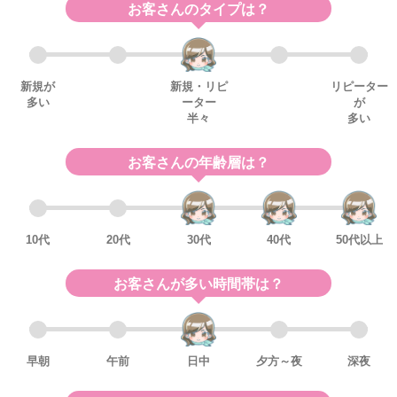
お客さんのタイプは？
【当店が求めるセラピスト】
・真面目に出勤していただける方
・健康な方
新規が
新規・リピ
リピーター
多い
ーター
が
とくに難しいことは求めませんが、きちんと働いていただける方を募集
半々
多い
しております
お客さんの年齢層は？
短時間・週１でもOKです
ご自身のライフスタイルに合わせて働いていただけます
10代
20代
30代
40代
50代以上
お客さんが多い時間帯は？
ご質問などはお気軽にLINE公式アカウントからメッセージをお願いいた
します
早朝
午前
日中
夕方～夜
深夜