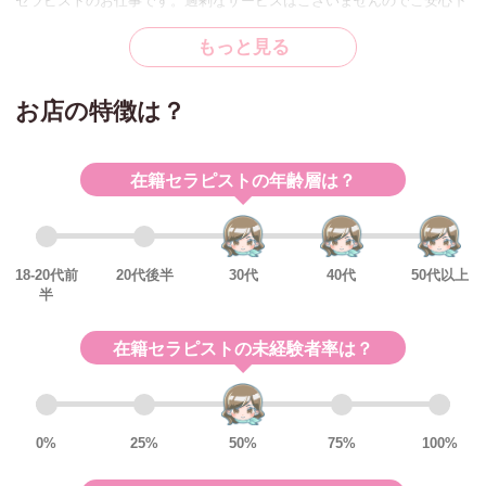
セラピストのお仕事です。過剰なサービスはございませんのでご安心下
さい。またそのようなサービスは禁止しております。
もっと見る
【当店の特徴】
お店の特徴は？
メンズエステ開業から12年の老舗店。女性オーナーの真面目なメンズエ
ステです。
お客様からの信頼も厚く、またリピーター様が多いので安定した報酬が
在籍セラピストの年齢層は？
稼げます。
当店はお客様マナーに厳しい為、マナーの良いお客様が多く在籍セラピ
ストさんからも「働きやすい」と高評価をいただいております。その
18-20代前
20代後半
30代
40代
50代以上
半
為、在籍年数の長いセラピストが多く、アットフォームなサロンとなり
ます。
在籍セラピストの未経験者率は？
スモールラグジュアリーサロンとして、むやみにセラピスト数を増やす
ことはせず、一人一人のセラピストが確実に安定した報酬をお持ち帰り
いただけるよう、単価の高いコースでトップクラスのバックとなりま
す。
0%
25%
50%
75%
100%