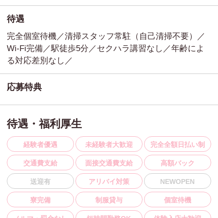
待遇
完全個室待機／清掃スタッフ常駐（自己清掃不要）／
Wi-Fi完備／駅徒歩5分／セクハラ講習なし／年齢によ
る対応差別なし／
応募特典
待遇・福利厚生
経験者優遇
未経験者大歓迎
完全全額日払い制
交通費支給
面接交通費支給
高額バック
送迎有
アリバイ対策
NEWOPEN
寮完備
制服貸与
個室待機