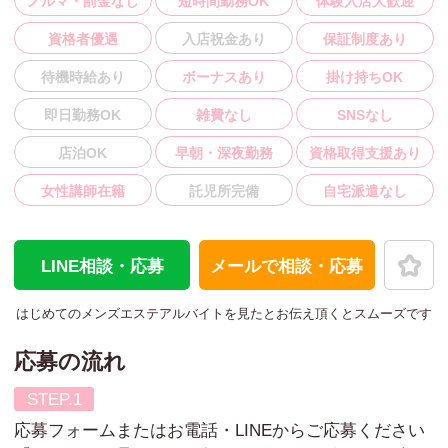
ノルマ・罰金なし
短時間勤務OK
体験入店大歓迎
資格者優遇
入店祝金あり
保証制度あり
待機時給あり
ボーナスあり
掛け持ちOK
即日勤務OK
雑費なし
SNSなし
店泊OK
早朝・深夜勤務
資格取得支援あり
女性講師在籍
託児所完備
自宅派遣なし
LINE相談・応募
メールで相談・応募
はじめてのメンズエステアルバイトを見た
とお伝え頂くとスムーズです
応募の流れ
応募フォームまたはお電話・LINEからご応募ください