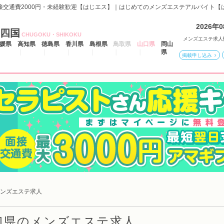
面接交通費2000円・未経験歓迎【はじエス】｜はじめてのメンズエステアルバイト【
2026年
四国
CHUGOKU・SHIKOKU
メンズエステ求人
媛県
高知県
徳島県
香川県
島根県
鳥取県
山口県
岡山
県
掲載申し込み
ンズエステ求人
口県のメンズエステ求人