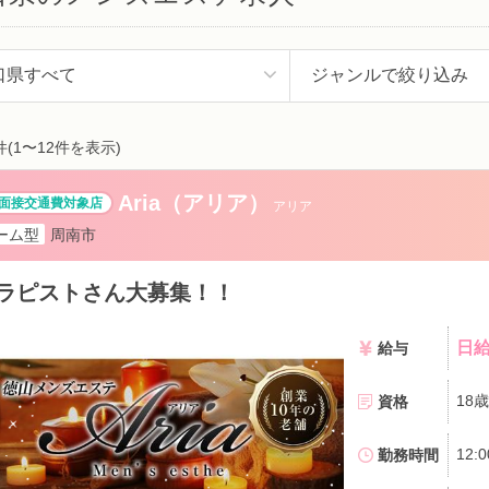
件(1〜12件を表示)
Aria（アリア）
アリア
ーム型
周南市
ラピストさん大募集！！
日給
給与
資格
勤務時間