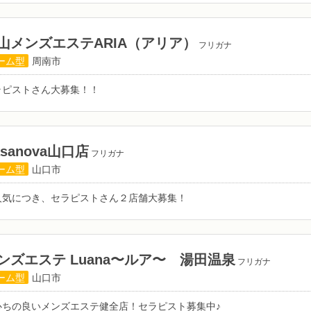
山メンズエステARIA（アリア）
フリガナ
ーム型
周南市
ラピストさん大募集！！
asanova山口店
フリガナ
ーム型
山口市
人気につき、セラピストさん２店舗大募集！
ンズエステ Luana〜ルア〜 湯田温泉
フリガナ
ーム型
山口市
心ちの良いメンズエステ健全店！セラピスト募集中♪