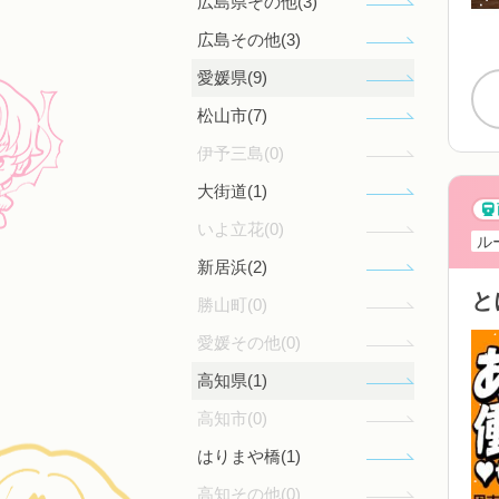
広島県その他(3)
広島その他(3)
愛媛県(9)
松山市(7)
伊予三島(0)
大街道(1)
いよ立花(0)
ル
新居浜(2)
と
勝山町(0)
愛媛その他(0)
高知県(1)
高知市(0)
はりまや橋(1)
高知その他(0)