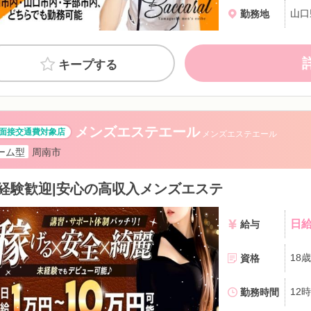
勤務地
キープする
メンズエステエール
メンズエステエール
ーム型
周南市
経験歓迎|安心の高収入メンズエステ
日給
給与
資格
勤務時間