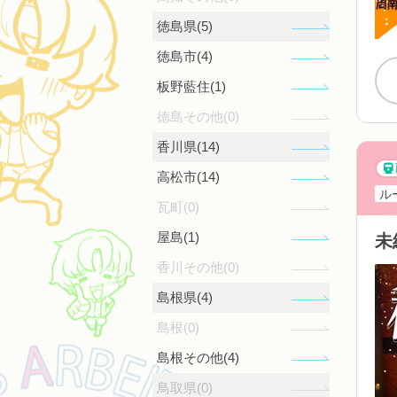
徳島県(5)
徳島市(4)
板野藍住(1)
徳島その他(0)
香川県(14)
高松市(14)
ル
瓦町(0)
屋島(1)
未
香川その他(0)
島根県(4)
島根(0)
島根その他(4)
鳥取県(0)