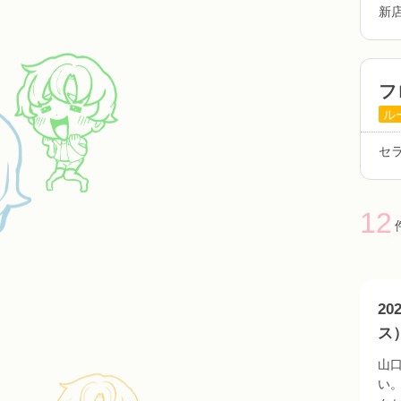
新
フ
ル
セ
12
2
ス
山
い