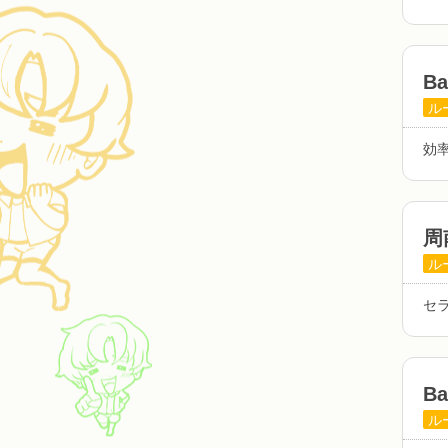
B
ル
効
周
ル
セ
B
ル