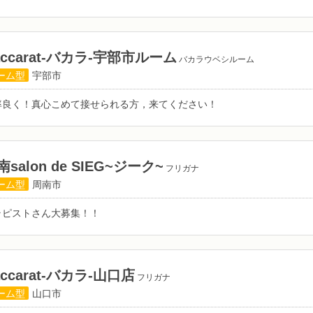
accarat-バカラ-宇部市ルーム
バカラウベシルーム
ーム型
宇部市
率良く！真心こめて接せられる方，来てください！
南salon de SIEG~ジーク~
フリガナ
ーム型
周南市
ラピストさん大募集！！
accarat-バカラ-山口店
フリガナ
ーム型
山口市