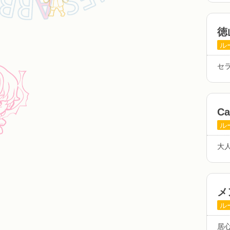
徳
ル
セ
C
ル
大
メ
ル
居