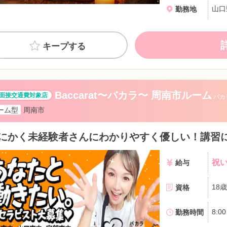
山口
勤務地
キープする
Baccarat〜バカラ〜 周南市ルーム
バカ
ーム型
周南市
にかく未経験者さんにわかりやすく優しい！講習
祝い
給与
資格
勤務時間