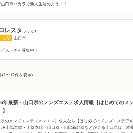
店山口市バカラで新人生始めよう！！
ロレスタ
フリガナ
ーム型
山口市
ラピストさん募集中！
件(1〜12件を表示)
026年最新・山口県のメンズエステ求人情報【はじめてのメ
）】
口県のメンズエステ（メンエス）求人なら【はじめてのメンズエステア
。JR山陽本線・山陰本線・山口線・山陽新幹線などが走る山口県は、本