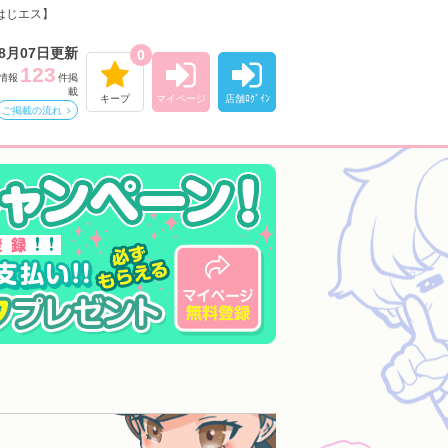
はじエス】
08月07日更新
0
123
情報
件掲
載
キープ
マイページ
店舗ﾛｸﾞｲﾝ
ご掲載の流れ