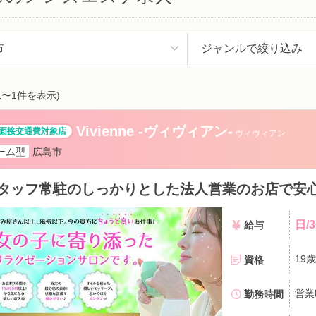
1〜1件を表示)
Vivienne -ヴィヴィアン-
ヴィヴィアン
ーム型
広島市
タッフ常駐のしっかりとした法人営業のお店で安
日/3
給与
19
資格
勤務時間