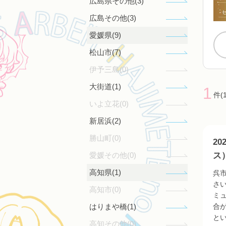
広島県その他(3)
広島その他(3)
愛媛県(9)
松山市(7)
伊予三島(0)
大街道(1)
1
件(
いよ立花(0)
新居浜(2)
勝山町(0)
2
ス
愛媛その他(0)
高知県(1)
呉
さ
高知市(0)
ミ
合
はりまや橋(1)
と
高知その他(0)