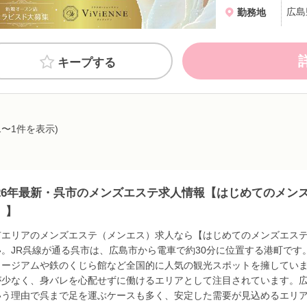
広島
勤務地
キープする
1〜1件を表示)
026年最新・呉市のメンズエステ求人情報【はじめてのメン
）】
市エリアのメンズエステ（メンエス）求人なら【はじめてのメンズエス
い。JR呉線が通る呉市は、広島市から電車で約30分に位置する港町で
ュージアムや鉄のくじら館など全国的に人気の観光スポットを擁してい
が少なく、身バレを心配せずに働けるエリアとして注目されています。
いう理由で呉まで足を運ぶケースも多く、安定した需要が見込めるエリ