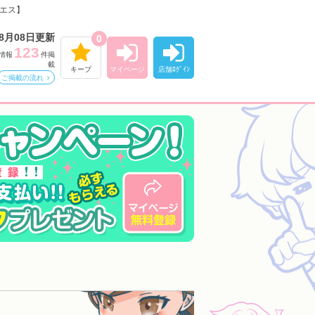
じエス】
08月08日更新
0
123
情報
件掲
載
キープ
マイページ
店舗ﾛｸﾞｲﾝ
ご掲載の流れ