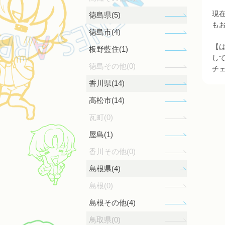
現
徳島県(5)
も
徳島市(4)
【
板野藍住(1)
し
徳島その他(0)
チ
香川県(14)
高松市(14)
瓦町(0)
屋島(1)
香川その他(0)
島根県(4)
島根(0)
島根その他(4)
鳥取県(0)