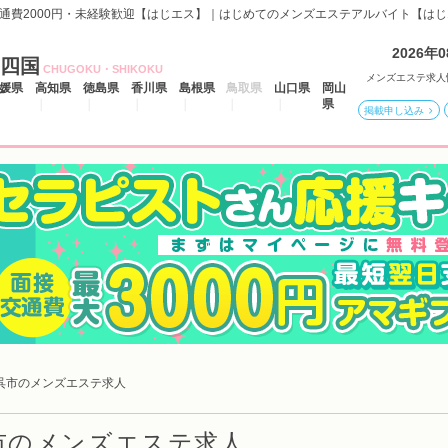
交通費2000円・未経験歓迎【はじエス】｜はじめてのメンズエステアルバイト【は
2026年
四国
CHUGOKU・SHIKOKU
メンズエステ求人
媛県
高知県
徳島県
香川県
島根県
鳥取県
山口県
岡山
県
掲載申し込み
呉市のメンズエステ求人
市のメンズエステ求人