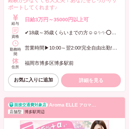
経験が少なくても大丈夫！あなたをしっかりサ
ポートしてくれます♪
日給3万円～35000円以上可
給与
✔18歳～35歳くらいまでの方☺️☺️✨✨⭕️部屋数増加のためセラピスト大募集⭕️
資格
営業時間▶10:00～翌2:00!完全自由出勤!《ルーム多数》のため出勤調整一切無し♪
勤務時
間
福岡市博多区博多駅前
住所
お気に入りに追加
詳細を見る
Aroma ELLE
アロマエル
店舗型
博多駅周辺