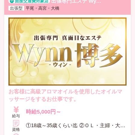
出張専門エステ Wynn博多【ウイン】
出張型
平尾・高宮・大橋
お客様に高級アロマオイルを使用したオイルマ
ッサージをするお仕事です。
時給5,000円～
給与
①18歳～35歳くらい迄 ②ＯＬ・主婦・大学生・フリーター・アロマ経験者・未経験者・現在のお仕事と掛け持ちでもＯＫ ③12：00～27：00の間で3時間以上出れる方 ※高校生不可
資格