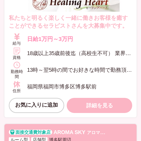
私たちと明るく楽しく一緒に働きお客様を癒す
ことができるセラピストさんを大募集中です。
日給1万円～3万円
給与
18歳以上35歳前後迄（高校生不可） 業界経験不問 面接後、講習を受けてからの、お仕事開始となります。
資格
13時～翌5時の間でお好きな時間で勤務頂けます。1日の勤務時間4時間以上をお願いしています。（完全自由出勤制）
勤務時
間
福岡県福岡市博多区博多駅前
住所
お気に入りに追加
詳細を見る
AROMA SKY
アロマスカイ
ルーム型
店舗型
博多駅周辺