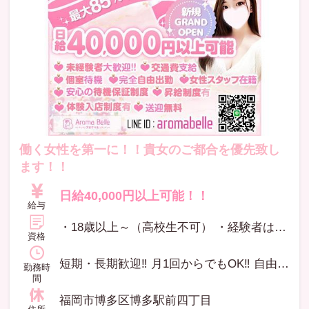
働く女性を第一に！！貴女のご都合を優先致し
ます！！
日給40,000円以上可能！！
給与
・18歳以上～（高校生不可） ・経験者はもちろん、未経験者の方大歓迎☆
資格
短期・長期歓迎‼ 月1回からでもOK‼ 自由シフト制 【完全自由出勤】 11時〜AM１時の間での完全自由出勤！ 短時間もOK！！
勤務時
間
福岡市博多区博多駅前四丁目