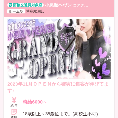
小悪魔ヘヴン
コアクマヘヴン
ルーム型
博多駅周辺
2023年11月ＯＰＥＮから確実に集客が伸びてま
す♪
時給6000～
給与
18歳以上～35歳位まで。(高校生不可)
資格