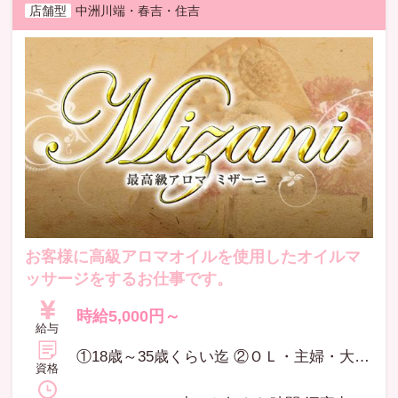
店舗型
中洲川端・春吉・住吉
お客様に高級アロマオイルを使用したオイルマ
ッサージをするお仕事です。
時給5,000円～
給与
①18歳～35歳くらい迄 ②ＯＬ・主婦・大学生・フリーター・アロマ経験者・未経験者・現在のお仕事と掛け持ちでもＯＫ ③11：00～27：00の間で3時間以上出れる方 ※高校生不可
資格