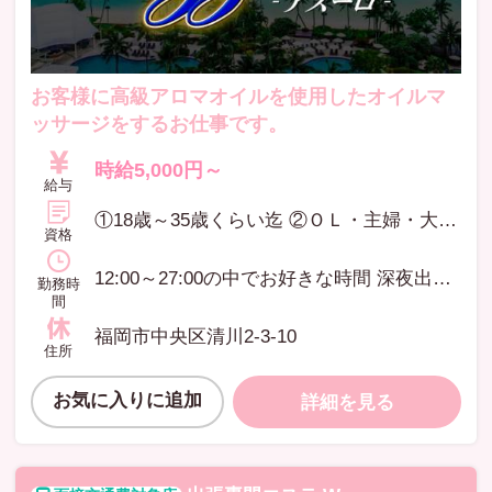
お客様に高級アロマオイルを使用したオイルマ
ッサージをするお仕事です。
時給5,000円～
給与
①18歳～35歳くらい迄 ②ＯＬ・主婦・大学生・フリーター・アロマ経験者・未経験者・現在のお仕事と掛け持ちでもＯＫ ③11：00～27：00の間で3時間以上出れる方 ※高校生不可
資格
12:00～27:00の中でお好きな時間 深夜出勤の方は宿泊可能 週に1回だけでもOK
勤務時
間
福岡市中央区清川2-3-10
住所
お気に入りに追加
詳細を見る