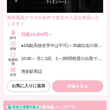
業界最高クラスの条件で貴女の入店を歓迎いた
します！
日給15,000円～
給与
●18歳(高校在学中は不可)～35歳位迄の容姿端麗な方 現在一般のエステサロンやエステ、他店セラピストとして活躍している方のＷワークも大歓迎（※応募の秘密は厳守します。） ●マッサージ経験問わず大歓迎です。 ●学生・OLの方の副業もＯＫ ●福岡以外からのご応募も大歓迎。 ●月に1回、2～3時間程度の出勤でも大丈夫です。 あなたのご都合で働けます。 ●日給最低5,000円以上〜業界最高の70%+αをお確かめください。
資格
10:00～ 月に1回、2～3時間程度の出勤でも大丈夫です。あなたのご都合で働けます。
勤務時
間
博多駅周辺
住所
お気に入りに追加
詳細を見る
最高級メンズアロマ MIZANI(ミザーニ)