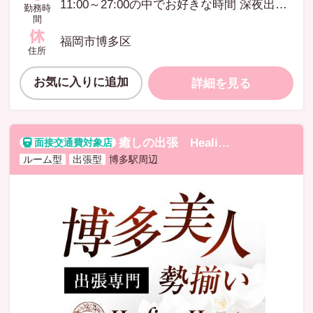
11:00～27:00の中でお好きな時間 深夜出勤の方は宿泊可能 週に1回だけでもOK
勤務時
間
福岡市博多区
住所
お気に入りに追加
詳細を見る
癒しの出張 Healing Heart
イヤシノ
ルーム型
出張型
博多駅周辺