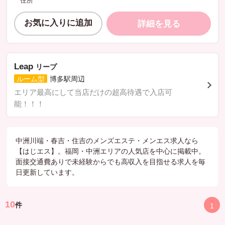
住所
お気に入りに追加
詳細を見る
Leap
リープ
博多駅周辺
ルーム型
エリア最高にして当店だけの超高待遇で入店可
能！！！
中洲川端・春吉・住吉のメンズエステ・メンエス求人なら
【はじエス】。福岡・中洲エリアの人気店を中心に掲載中。
面接交通費ありで未経験からでも高収入を目指せる求人を毎
日更新しています。
10
件
1