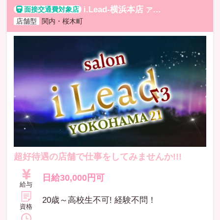
i.Lead-横浜本店
アイリードヨコハマホンテン
店舗型
関内・桜木町
超好待遇の店舗で仕事をしてみませんか!!!
日給30,000円可
給与
20歳～高校生不可! 経験不問！
資格