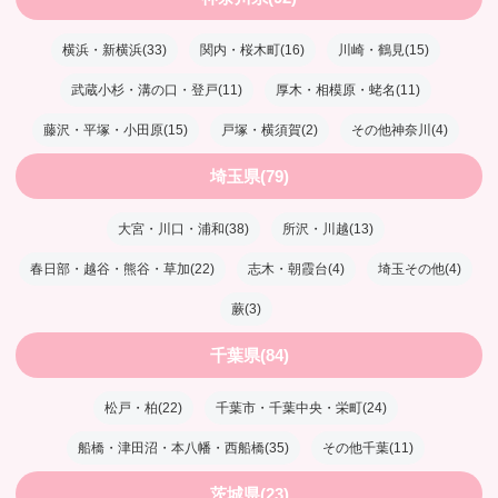
横浜・新横浜(33)
関内・桜木町(16)
川崎・鶴見(15)
武蔵小杉・溝の口・登戸(11)
厚木・相模原・蛯名(11)
藤沢・平塚・小田原(15)
戸塚・横須賀(2)
その他神奈川(4)
埼玉県(79)
大宮・川口・浦和(38)
所沢・川越(13)
春日部・越谷・熊谷・草加(22)
志木・朝霞台(4)
埼玉その他(4)
蕨(3)
千葉県(84)
松戸・柏(22)
千葉市・千葉中央・栄町(24)
船橋・津田沼・本八幡・西船橋(35)
その他千葉(11)
茨城県(23)