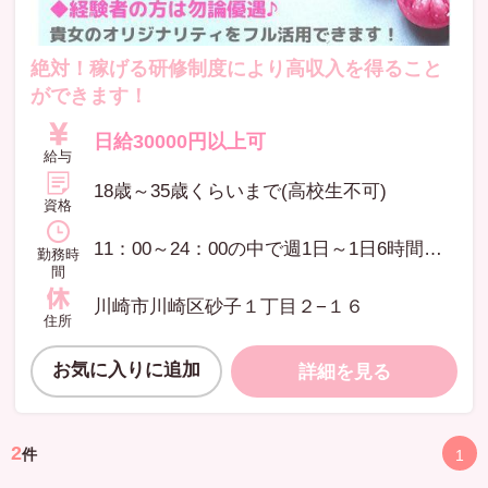
絶対！稼げる研修制度により高収入を得ること
ができます！
日給30000円以上可
給与
18歳～35歳くらいまで(高校生不可)
資格
11：00～24：00の中で週1日～1日6時間以上～OK！ 遅番なら4.5時間よりOK！ 未経験の方は確実に技術を身に着けて頂くためにも週3日以上勤務できる方を優先採用とさせて頂いております。
勤務時
間
川崎市川崎区砂子１丁目２−１６
住所
お気に入りに追加
詳細を見る
2
件
1