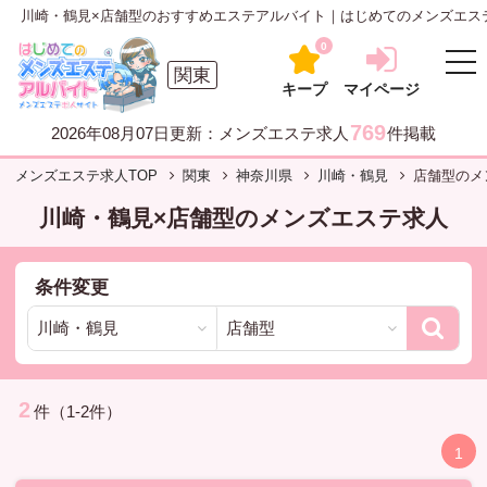
川崎・鶴見×店舗型のおすすめエステアルバイト｜はじめてのメンズエステア
0
関東
キープ
マイページ
769
2026年08月07日更新：メンズエステ求人
件掲載
メンズエステ求人TOP
関東
神奈川県
川崎・鶴見
店舗型のメ
川崎・鶴見×店舗型のメンズエステ求人
条件変更
2
件（1-2件）
1