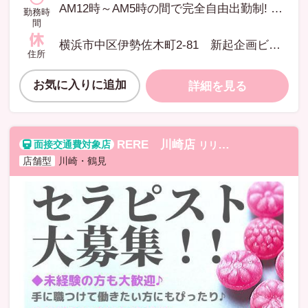
AM12時～AM5時の間で完全自由出勤制! 短時間でも、長時間でも貴女のご都合でOKです。
勤務時
間
横浜市中区伊勢佐木町2-81 新起企画ビル4階A
住所
お気に入りに追加
詳細を見る
RERE 川崎店
リリカワサキテン
店舗型
川崎・鶴見