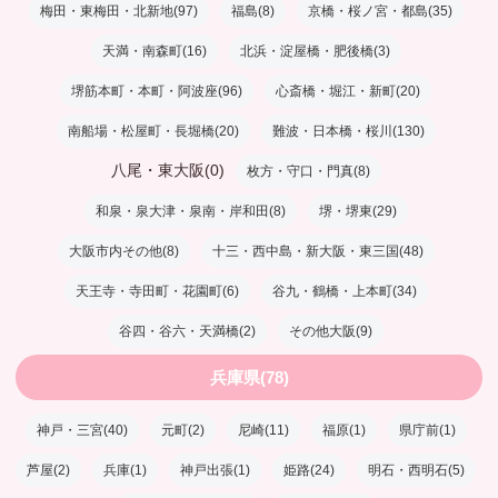
梅田・東梅田・北新地(97)
福島(8)
京橋・桜ノ宮・都島(35)
天満・南森町(16)
北浜・淀屋橋・肥後橋(3)
堺筋本町・本町・阿波座(96)
心斎橋・堀江・新町(20)
南船場・松屋町・長堀橋(20)
難波・日本橋・桜川(130)
八尾・東大阪(0)
枚方・守口・門真(8)
和泉・泉大津・泉南・岸和田(8)
堺・堺東(29)
大阪市内その他(8)
十三・西中島・新大阪・東三国(48)
天王寺・寺田町・花園町(6)
谷九・鶴橋・上本町(34)
谷四・谷六・天満橋(2)
その他大阪(9)
兵庫県(78)
神戸・三宮(40)
元町(2)
尼崎(11)
福原(1)
県庁前(1)
芦屋(2)
兵庫(1)
神戸出張(1)
姫路(24)
明石・西明石(5)