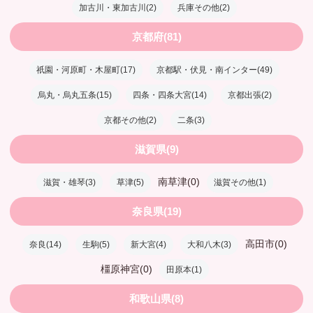
加古川・東加古川(2)
兵庫その他(2)
京都府(81)
祇園・河原町・木屋町(17)
京都駅・伏見・南インター(49)
烏丸・烏丸五条(15)
四条・四条大宮(14)
京都出張(2)
京都その他(2)
二条(3)
滋賀県(9)
南草津(0)
滋賀・雄琴(3)
草津(5)
滋賀その他(1)
奈良県(19)
高田市(0)
奈良(14)
生駒(5)
新大宮(4)
大和八木(3)
橿原神宮(0)
田原本(1)
和歌山県(8)