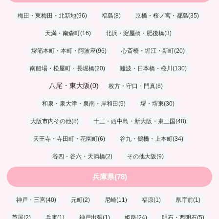
梅田・東梅田・北新地(96)
福島(8)
京橋・桜ノ宮・都島(35)
天満・南森町(16)
北浜・淀屋橋・肥後橋(3)
堺筋本町・本町・阿波座(96)
心斎橋・堀江・新町(20)
南船場・松屋町・長堀橋(20)
難波・日本橋・桜川(130)
八尾・東大阪(0)
枚方・守口・門真(8)
和泉・泉大津・泉南・岸和田(9)
堺・堺東(30)
大阪市内その他(8)
十三・西中島・新大阪・東三国(48)
天王寺・寺田町・花園町(6)
谷九・鶴橋・上本町(34)
谷四・谷六・天満橋(2)
その他大阪(9)
兵庫県(78)
神戸・三宮(40)
元町(2)
尼崎(11)
福原(1)
県庁前(1)
芦屋(2)
兵庫(1)
神戸出張(1)
姫路(24)
明石・西明石(5)