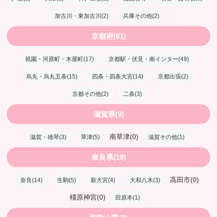
加古川・東加古川(2)
兵庫その他(2)
京都府(81)
祇園・河原町・木屋町(17)
京都駅・伏見・南インター(49)
烏丸・烏丸五条(15)
四条・四条大宮(14)
京都出張(2)
京都その他(2)
二条(3)
滋賀県(9)
南草津(0)
滋賀・雄琴(3)
草津(5)
滋賀その他(1)
奈良県(19)
高田市(0)
奈良(14)
生駒(5)
新大宮(4)
大和八木(3)
橿原神宮(0)
田原本(1)