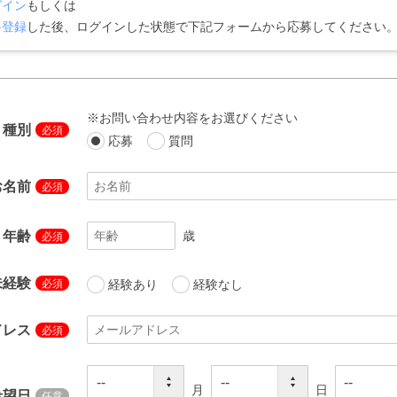
グイン
もしくは
料登録
した後、ログインした状態で下記フォームから応募してください
※お問い合わせ内容をお選びください
種別
応募
質問
お名前
年齢
歳
未経験
経験あり
経験なし
ドレス
月
日
希望日