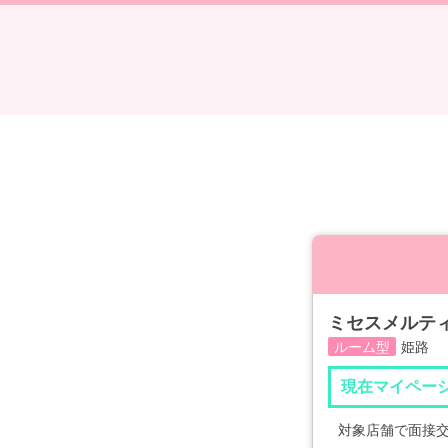
ミセスメルテ
姫路
ルーム型
現在マイペー
対象店舗で面接