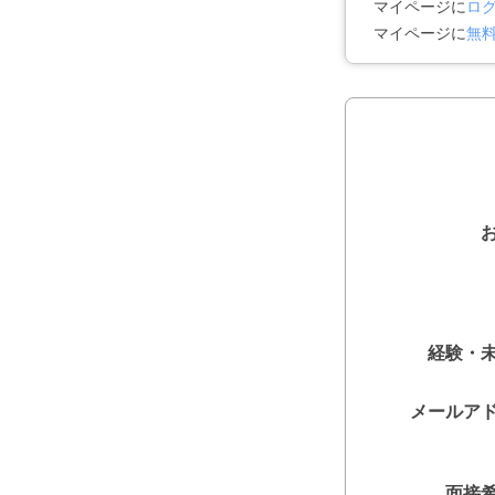
マイページに
ロ
マイページに
無
経験・
メールア
面接