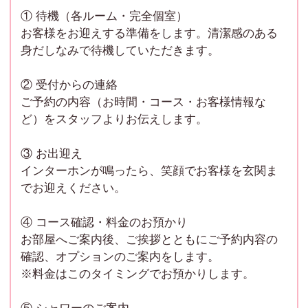
① 待機（各ルーム・完全個室）
100分コース → 約80分の施術
お客様をお迎えする準備をします。清潔感のある
身だしなみで待機していただきます。
130分コース → 約110分の施術
② 受付からの連絡
160分コース → 約140分の施術
ご予約の内容（お時間・コース・お客様情報な
ど）をスタッフよりお伝えします。
⑦ 施術後のシャワー
シャワーの準備を整えたうえで、お客様をご案内しま
③ お出迎え
す。
インターホンが鳴ったら、笑顔でお客様を玄関ま
でお迎えください。
⑧ お見送り
感謝の気持ちを込めてお見送りします。
④ コース確認・料金のお預かり
「また来たい」と思っていただけるような、気持ちの
お部屋へご案内後、ご挨拶とともにご予約内容の
良い対応を心がけましょう。
確認、オプションのご案内をします。
※料金はこのタイミングでお預かりします。
⑨ ルームの片付け・次の準備
バスルーム・お部屋の清掃、備品の補充を行い、次の