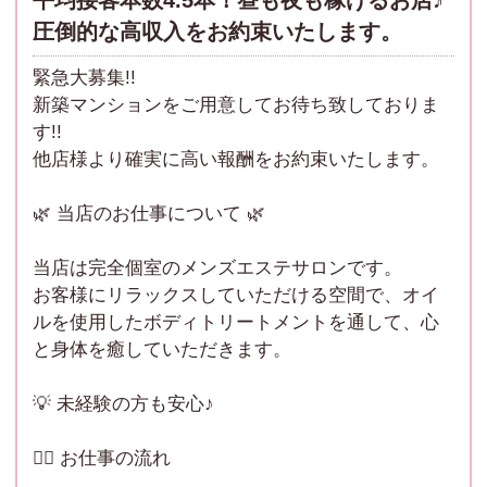
③ お出迎え
インターホンが鳴ったら、笑顔でお客様を玄関までお
圧倒的な高収入をお約束いたします。
迎えください。
緊急大募集!!
新築マンションをご用意してお待ち致しておりま
④ コース確認・料金のお預かり
す!!
お部屋へご案内後、ご挨拶とともにご予約内容の確
他店様より確実に高い報酬をお約束いたします。
認、オプションのご案内をします。
※料金はこのタイミングでお預かりします。
🌿 当店のお仕事について 🌿
⑤ シャワーのご案内
当店は完全個室のメンズエステサロンです。
お客様にお洋服を脱いでいただいている間に、シャワ
お客様にリラックスしていただける空間で、オイ
ーの準備をします。
ルを使用したボディトリートメントを通して、心
アメニティなどのご説明をして、バスルームへご案内
と身体を癒していただきます。
ください。
💡 未経験の方も安心♪
⑥ 施術
リラックスできる空間で、丁寧なオイルトリートメン
🧖‍♀️ お仕事の流れ
トを行います。