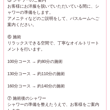
⑤ シャワーのご案内
お客様を迎える準備をします。
お客様にお洋服を脱いでいただいている間に、シ
ャワーの準備をします。
⑩ 次の予約まで待機
アメニティなどのご説明をして、バスルームへご
空いた時間は読書・スマホ・動画など自由に過ごして
案内ください。
いただけます。
※事前申告で休憩もOK！
⑥ 施術
リラックスできる空間で、丁寧なオイルトリート
⑪ お給料の精算
メントを行います。
その日の最後のお客様の接客・後片付けが終わりまし
たら、当日分のお給料を全額お渡しいたします。
100分コース → 約80分の施術
シフトのご相談や追加講習の希望なども、このタイミ
ングでお気軽にどうぞ♪
130分コース → 約110分の施術
160分コース → 約140分の施術
⑦ 施術後のシャワー
シャワーの準備を整えたうえで、お客様をご案内