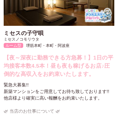
ミセスの子守唄
ミセスノコモリウタ
堺筋本町・本町・阿波座
ルーム型
【夜～深夜に勤務できる方急募！】1日の平
均接客本数4.5本！昼も夜も稼げるお店♪圧
倒的な高収入をお約束いたします。
緊急大募集!!
新築マンションをご用意してお待ち致しております!!
他店様より確実に高い報酬をお約束いたします。
🌿 当店のお仕事について 🌿