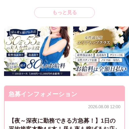
当店は完全個室のメンズエステサロンです。
もっと見る
お客様にリラックスしていただける空間で、オイルを
使用したボディトリートメントを通して、心と身体を
癒していただきます。
💡 未経験の方も安心♪
🧖‍♀️ お仕事の流れ
① 待機（各ルーム・完全個室）
お客様をお迎えする準備をします。清潔感のある身だ
しなみで待機していただきます。
急募インフォメーション
② 受付からの連絡
2026.08.08 12:00
ご予約の内容（お時間・コース・お客様情報など）を
スタッフよりお伝えします。
【夜～深夜に勤務できる方急募！】1日の
平均接客本数4.5本！昼も夜も稼げるお店♪