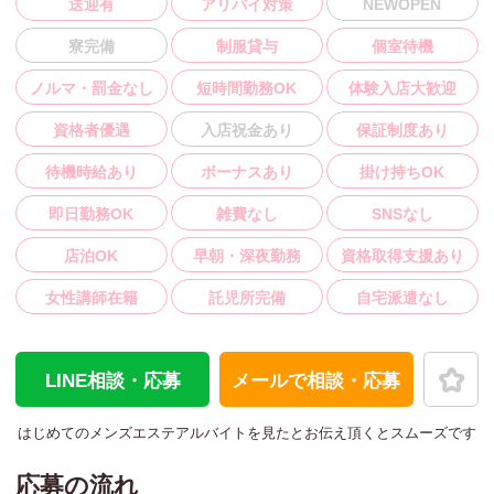
送迎有
アリバイ対策
NEWOPEN
寮完備
制服貸与
個室待機
ノルマ・罰金なし
短時間勤務OK
体験入店大歓迎
資格者優遇
入店祝金あり
保証制度あり
待機時給あり
ボーナスあり
掛け持ちOK
即日勤務OK
雑費なし
SNSなし
店泊OK
早朝・深夜勤務
資格取得支援あり
女性講師在籍
託児所完備
自宅派遣なし
LINE相談・応募
メールで相談・応募
はじめてのメンズエステアルバイトを見た
とお伝え頂くとスムーズです
応募の流れ